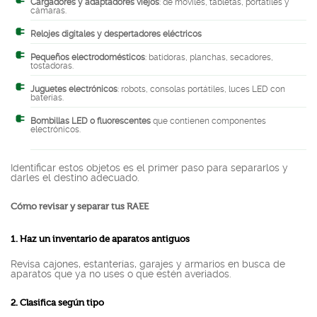
Cargadores y adaptadores viejos
: de móviles, tabletas, portátiles y
cámaras.
Relojes digitales y despertadores eléctricos
Pequeños electrodomésticos
: batidoras, planchas, secadores,
tostadoras.
Juguetes electrónicos
: robots, consolas portátiles, luces LED con
baterías.
Bombillas LED o fluorescentes
que contienen componentes
electrónicos.
Identificar estos objetos es el primer paso para separarlos y
darles el destino adecuado.
Cómo revisar y separar tus RAEE
1. Haz un inventario de aparatos antiguos
Revisa cajones, estanterías, garajes y armarios en busca de
aparatos que ya no uses o que estén averiados.
2. Clasifica según tipo