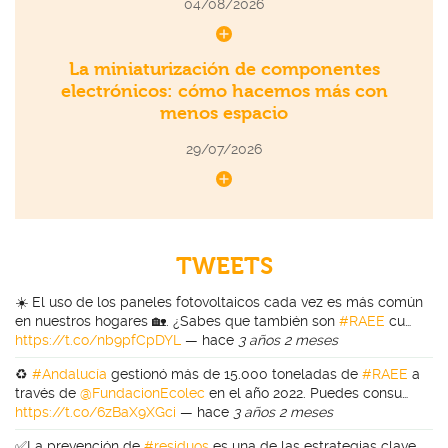
04/08/2026
La miniaturización de componentes
electrónicos: cómo hacemos más con
menos espacio
29/07/2026
TWEETS
☀️ El uso de los paneles fotovoltaicos cada vez es más común
en nuestros hogares 🏡. ¿Sabes que también son
#RAEE
cu…
https://t.co/nb9pfCpDYL
—
hace
3 años 2 meses
♻️
#Andalucía
gestionó más de 15.000 toneladas de
#RAEE
a
través de
@FundacionEcolec
en el año 2022. Puedes consu…
https://t.co/6zBaX9XGci
—
hace
3 años 2 meses
✅La prevención de
#residuos
es una de las estrategias clave