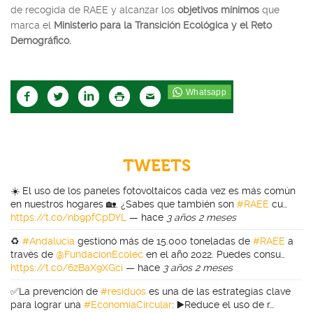
de recogida de RAEE y alcanzar los
objetivos mínimos
que
marca el
Ministerio para la Transición Ecológica y el Reto
Demográfico.
TWEETS
☀️ El uso de los paneles fotovoltaicos cada vez es más común
en nuestros hogares 🏡. ¿Sabes que también son
#RAEE
cu…
https://t.co/nb9pfCpDYL
—
hace
3 años 2 meses
♻️
#Andalucía
gestionó más de 15.000 toneladas de
#RAEE
a
través de
@FundacionEcolec
en el año 2022. Puedes consu…
https://t.co/6zBaX9XGci
—
hace
3 años 2 meses
✅La prevención de
#residuos
es una de las estrategias clave
para lograr una
#EconomíaCircular
: ▶️Reduce el uso de r…