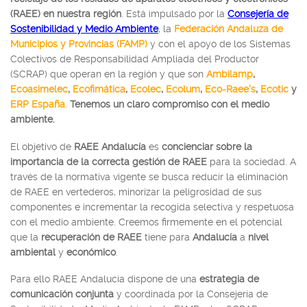
(RAEE)
en nuestra región
. Está impulsado por la
Consejería de
Sostenibilidad y Medio Ambiente
, la
Federación Andaluza de
Municipios y Provincias (FAMP)
y con el apoyo de los Sistemas
Colectivos de Responsabilidad Ampliada del Productor
(SCRAP) que operan en la región y que son
Ambilamp
,
Ecoasimelec
,
Ecofimática
,
Ecolec
,
Ecolum
,
Eco-Raee's
,
Ecotic
y
ERP España
.
Tenemos un claro compromiso con el medio
ambiente.
El objetivo de
RAEE Andalucía
es
concienciar sobre la
importancia de la correcta gestión de RAEE
para la sociedad. A
través de la normativa vigente se busca reducir la eliminación
de RAEE en vertederos, minorizar la peligrosidad de sus
componentes e incrementar la recogida selectiva y respetuosa
con el medio ambiente. Creemos firmemente en el potencial
que la
recuperación de RAEE
tiene para
Andalucía
a
nivel
ambiental
y
económico
.
Para ello RAEE Andalucía dispone de una
estrategia de
comunicación conjunta
y coordinada por la Consejería de