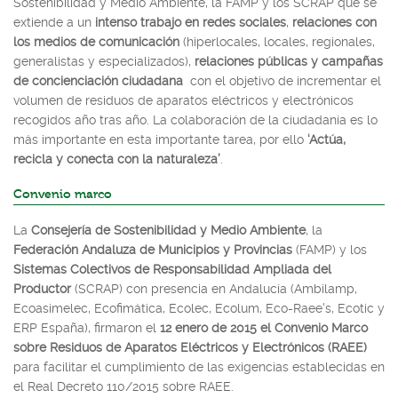
Sostenibilidad y Medio Ambiente, la FAMP y los SCRAP que se
extiende a un
intenso trabajo en redes sociales
,
relaciones con
los medios de comunicación
(hiperlocales, locales, regionales,
generalistas y especializados),
relaciones públicas y campañas
de concienciación ciudadana
con el objetivo de incrementar el
volumen de residuos de aparatos eléctricos y electrónicos
recogidos año tras año. La colaboración de la ciudadanía es lo
más importante en esta importante tarea, por ello
‘Actúa,
recicla y conecta con la naturaleza’
.
Convenio marco
La
Consejería de Sostenibilidad y Medio Ambiente
, la
Federación Andaluza de Municipios y Provincias
(FAMP) y los
Sistemas Colectivos de Responsabilidad Ampliada del
Productor
(SCRAP) con presencia en Andalucía (Ambilamp,
Ecoasimelec, Ecofimática, Ecolec, Ecolum, Eco-Raee's, Ecotic y
ERP España), firmaron el
12 enero de 2015 el Convenio Marco
sobre Residuos de Aparatos Eléctricos y Electrónicos (RAEE)
para facilitar el cumplimiento de las exigencias establecidas en
el Real Decreto 110/2015 sobre RAEE.