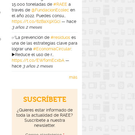
15.000 toneladas de
#RAEE
a
través de
@FundacionEcolec
en
e
el año 2022. Puedes consu…
https://t.co/6zBaX9XGci
—
hace
3 años 2 meses
✅La prevención de
#residuos
es
o
una de las estrategias clave para
lograr una
#EconomíaCircular
:
▶️Reduce el uso de r…
https://t.co/EWfomEcxbA
—
hace
3 años 2 meses
más
SUSCRÍBETE
¿Quieres estar informado de
toda la actualidad de RAEE?
Suscríbete a nuestra
newsletter.
Correo electrónico
*