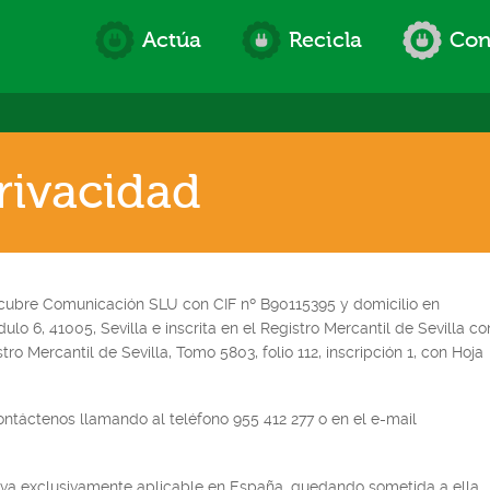
Actúa
Recicla
Con
privacidad
í
ubre Comunicación SLU con CIF nº B90115395 y domicilio en
lo 6, 41005, Sevilla e inscrita en el Registro Mercantil de Sevilla co
stro Mercantil de Sevilla, Tomo 5803, folio 112, inscripción 1, con Hoja
ontáctenos llamando al teléfono 955 412 277 o en el e-mail
iva exclusivamente aplicable en España, quedando sometida a ella,