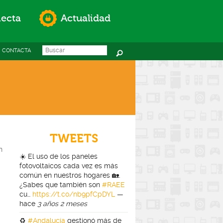
ecta
Actualidad
Search this site
Formulario de
CONTACTA
búsqueda
TWEETS
n
☀️ El uso de los paneles
fotovoltaicos cada vez es más
común en nuestros hogares 🏡.
¿Sabes que también son
#RAEE
cu…
https://t.co/nb9pfCpDYL
—
hace
3 años 2 meses
♻️
#Andalucía
gestionó más de