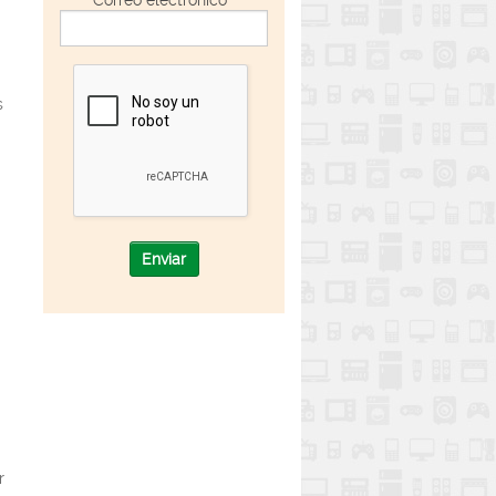
s
Enviar
r