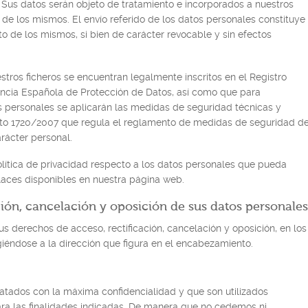
. Sus datos serán objeto de tratamiento e incorporados a nuestros
 de los mismos. El envío referido de los datos personales constituye
o de los mismos, si bien de carácter revocable y sin efectos
ros ficheros se encuentran legalmente inscritos en el Registro
ncia Española de Protección de Datos, así como que para
s personales se aplicarán las medidas de seguridad técnicas y
reto 1720/2007 que regula el reglamento de medidas de seguridad d
rácter personal.
ítica de privacidad respecto a los datos personales que pueda
nlaces disponibles en nuestra página web.
ción, cancelación y oposición de sus datos personales
 derechos de acceso, rectificación, cancelación y oposición, en los
giéndose a la dirección que figura en el encabezamiento.
atados con la máxima confidencialidad y que son utilizados
ra las finalidades indicadas. De manera que no cedemos ni