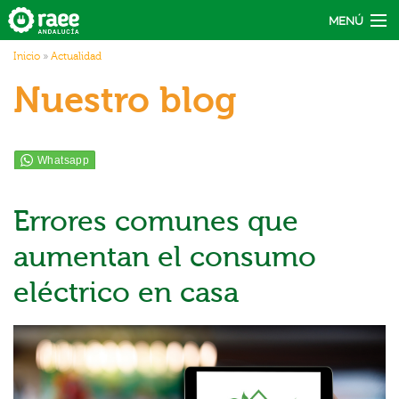
Pasar al contenido principal
MENÚ
Usted está aquí
Inicio
»
Actualidad
Actúa
Nuestro blog
Recicla
Conecta
Actualidad
Errores comunes que
aumentan el consumo
eléctrico en casa