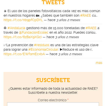
TWEETS
☀️ El uso de los paneles fotovoltaicos cada vez es más común
en nuestros hogares 🏡. ¿Sabes que también son
#RAEE
cu…
https://t.co/nb9pfCpDYL
—
hace
3 años 2 meses
♻️
#Andalucía
gestionó más de 15.000 toneladas de
#RAEE
a
través de
@FundacionEcolec
en el año 2022. Puedes consu…
https://t.co/6zBaX9XGci
—
hace
3 años 2 meses
✅La prevención de
#residuos
es una de las estrategias clave
para lograr una
#EconomíaCircular
: ▶️Reduce el uso de r…
https://t.co/EWfomEcxbA
—
hace
3 años 2 meses
más
SUSCRÍBETE
¿Quieres estar informado de toda la actualidad de RAEE?
Suscríbete a nuestra newsletter.
Correo electrónico
*