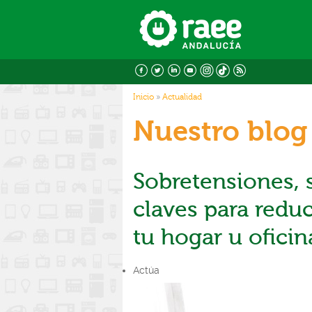
Pasar al contenido principal
Usted está aqu
Inicio
»
Actualidad
Nuestro blog
Sobretensiones,
claves para reduc
tu hogar u oficin
Actúa