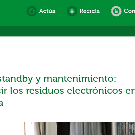
Actúa
Recicla
Con
í
 standby y mantenimiento:
ir los residuos electrónicos e
a