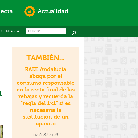
ecta
Actualidad
Search this site
Formulario de
CONTACTA
búsqueda
TAMBIÉN...
RAEE Andalucía
aboga por el
consumo responsable
en la recta final de las
n
rebajas y recuerda la
“regla del 1x1” si es
necesaria la
sustitución de un
aparato
04/08/2026