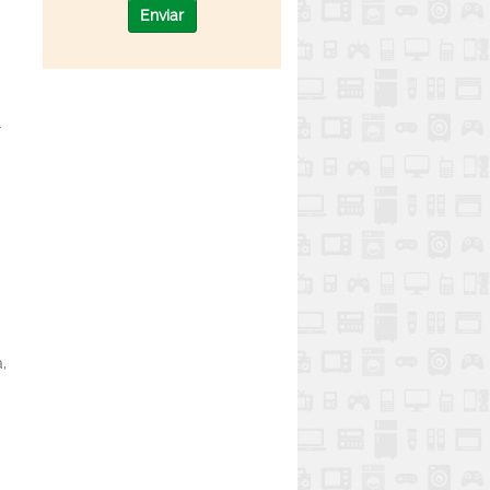
Enviar
.
,