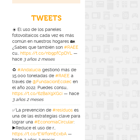
TWEETS
☀️ El uso de los paneles
fotovoltaicos cada vez es más
común en nuestros hogares 🏡.
¿Sabes que también son
#RAEE
cu…
https://t.co/nb9pfCpDYL
—
hace
3 años 2 meses
♻️
#Andalucía
gestionó más de
15.000 toneladas de
#RAEE
a
través de
@FundacionEcolec
en
el año 2022. Puedes consu…
https://t.co/6zBaX9XGci
—
hace
3 años 2 meses
✅La prevención de
#residuos
es
una de las estrategias clave para
lograr una
#EconomíaCircular
:
▶️Reduce el uso de r…
https://t.co/EWfomEcxbA
—
hace
3 años 2 meses