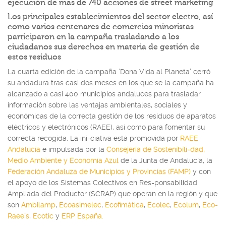
ejecución de más de 740 acciones de street marketing
Los principales establecimientos del sector electro, así
como varios centenares de comercios minoristas
participaron en la campaña trasladando a los
ciudadanos sus derechos en materia de gestión de
estos residuos
La cuarta edición de la campaña ‘Dona Vida al Planeta’ cerró
su andadura tras casi dos meses en los que se la campaña ha
alcanzado a casi 400 municipios andaluces para trasladar
información sobre las ventajas ambientales, sociales y
económicas de la correcta gestión de los residuos de aparatos
eléctricos y electrónicos (RAEE), así como para fomentar su
correcta recogida. La ini-ciativa está promovida por
RAEE
Andalucía
e impulsada por la
Consejería de Sostenibili-dad,
Medio Ambiente y Economía Azul
de la Junta de Andalucía, la
Federación Andaluza de Municipios y Provincias (FAMP)
y con
el apoyo de los Sistemas Colectivos en Res-ponsabilidad
Ampliada del Productor (SCRAP) que operan en la región y que
son
Ambilamp
,
Ecoasimelec
,
Ecofimática
,
Ecolec
,
Ecolum
,
Eco-
Raee´s
,
Ecotic
y
ERP España.