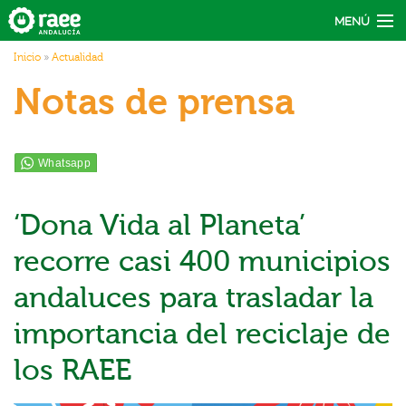
Pasar al contenido principal
MENÚ
Usted está aquí
Inicio
»
Actualidad
Actúa
Notas de prensa
Recicla
Conecta
Actualidad
‘Dona Vida al Planeta’
recorre casi 400 municipios
andaluces para trasladar la
importancia del reciclaje de
los RAEE