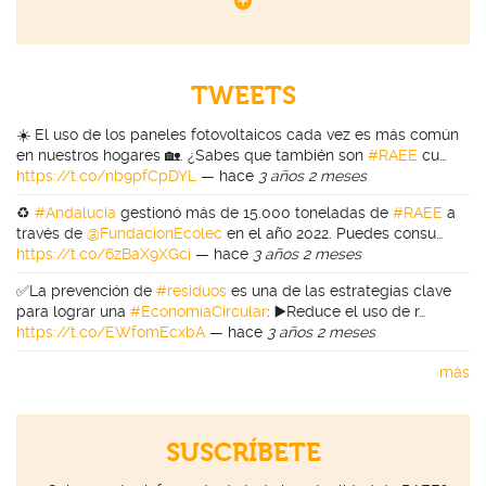
TWEETS
☀️ El uso de los paneles fotovoltaicos cada vez es más común
en nuestros hogares 🏡. ¿Sabes que también son
#RAEE
cu…
https://t.co/nb9pfCpDYL
—
hace
3 años 2 meses
♻️
#Andalucía
gestionó más de 15.000 toneladas de
#RAEE
a
través de
@FundacionEcolec
en el año 2022. Puedes consu…
https://t.co/6zBaX9XGci
—
hace
3 años 2 meses
✅La prevención de
#residuos
es una de las estrategias clave
para lograr una
#EconomíaCircular
: ▶️Reduce el uso de r…
https://t.co/EWfomEcxbA
—
hace
3 años 2 meses
más
SUSCRÍBETE