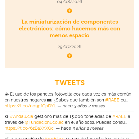
04/08/2026
La miniaturización de componentes
electrónicos: cómo hacemos más con
menos espacio
29/07/2026
TWEETS
☀️ El uso de los paneles fotovoltaicos cada vez es más común
en nuestros hogares 🏡. ¿Sabes que también son
#RAEE
cu…
https://t.co/nb9pfCpDYL
—
hace
3 años 2 meses
♻️
#Andalucía
gestionó más de 15.000 toneladas de
#RAEE
a
través de
@FundacionEcolec
en el año 2022. Puedes consu…
https://t.co/6zBaX9XGci
—
hace
3 años 2 meses
✅La prevención de
#residuos
es una de las estrategias clave