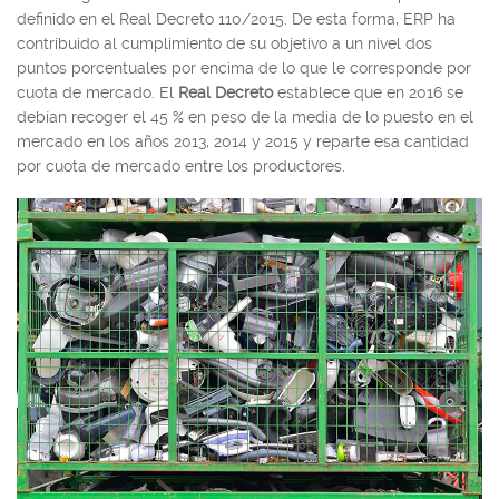
definido en el Real Decreto 110/2015. De esta forma, ERP ha
contribuido al cumplimiento de su objetivo a un nivel dos
puntos porcentuales por encima de lo que le corresponde por
cuota de mercado. El
Real Decreto
establece que en 2016 se
debían recoger el 45 % en peso de la media de lo puesto en el
mercado en los años 2013, 2014 y 2015 y reparte esa cantidad
por cuota de mercado entre los productores.