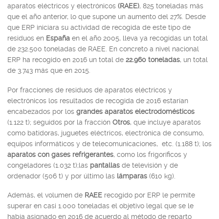
aparatos eléctricos y electrónicos
(RAEE)
, 825 toneladas más
que el año anterior, lo que supone un aumento del 27%. Desde
que ERP iniciara su actividad de recogida de este tipo de
residuos en
España
en el año 2005, lleva ya recogidas un total
de 232.500 toneladas de RAEE. En concreto a nivel nacional
ERP ha recogido en 2016 un total de
22.960 toneladas
, un total
de 3.743 más que en 2015.
Por fracciones de residuos de aparatos eléctricos y
electrónicos los resultados de recogida de 2016 estarían
encabezados por los
grandes aparatos electrodomésticos
(1.122 t); seguidos por la fracción
Otros
, que incluye aparatos
como batidoras, juguetes eléctricos, electrónica de consumo,
equipos informáticos y de telecomunicaciones, etc. (1.188 t); los
aparatos con gases refrigerantes
, como los frigoríficos y
congeladores (1.032 t);las
pantallas
de televisión y de
ordenador (506 t) y por último las
lámparas
(610 kg).
Además, el volumen de
RAEE
recogido por ERP le permite
superar en casi 1.000 toneladas el objetivo legal que se le
había asignado en 2016 de acuerdo al método de reparto