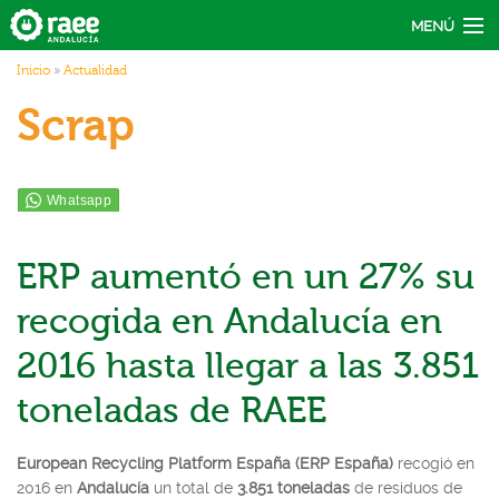
Pasar al contenido principal
MENÚ
Usted está aquí
Inicio
»
Actualidad
Actúa
Scrap
Recicla
Conecta
Actualidad
ERP aumentó en un 27% su
recogida en Andalucía en
2016 hasta llegar a las 3.851
toneladas de RAEE
European Recycling Platform España (ERP España)
recogió en
2016 en
Andalucía
un total de
3.851 toneladas
de residuos de