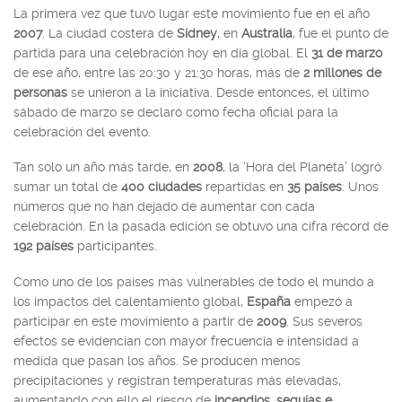
La primera vez que tuvo lugar este movimiento fue en el año
2007
. La ciudad costera de
Sídney
, en
Australia
, fue el punto de
partida para una celebración hoy en día global. El
31 de marzo
de ese año, entre las 20:30 y 21:30 horas, más de
2 millones de
personas
se unieron a la iniciativa. Desde entonces, el último
sábado de marzo se declaró como fecha oficial para la
celebración del evento.
Tan solo un año más tarde, en
2008
, la ‘Hora del Planeta’ logró
sumar un total de
400 ciudades
repartidas en
35 países
. Unos
números que no han dejado de aumentar con cada
celebración. En la pasada edición se obtuvo una cifra récord de
192 países
participantes.
Como uno de los países más vulnerables de todo el mundo a
los impactos del calentamiento global,
España
empezó a
participar en este movimiento a partir de
2009
. Sus severos
efectos se evidencian con mayor frecuencia e intensidad a
medida que pasan los años. Se producen menos
precipitaciones y registran temperaturas más elevadas,
aumentando con ello el riesgo de
incendios, sequías e