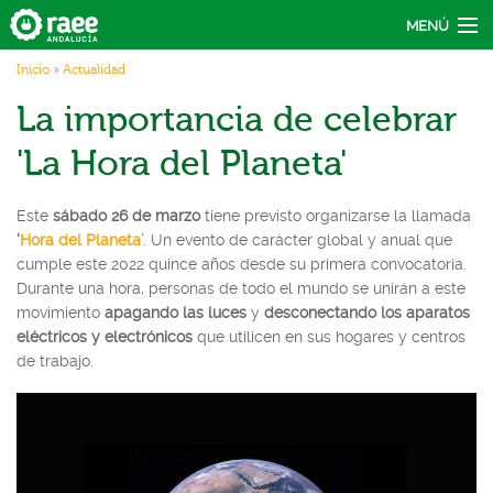
Pasar al contenido principal
MENÚ
Usted está aquí
Inicio
»
Actualidad
Actúa
La importancia de celebrar
Recicla
'La Hora del Planeta'
Conecta
Este
sábado 26 de marzo
tiene previsto organizarse la llamada
Actualidad
‘
Hora del Planeta
’. Un evento de carácter global y anual que
cumple este 2022 quince años desde su primera convocatoria.
Durante una hora, personas de todo el mundo se unirán a este
movimiento
apagando las luces
y
desconectando los aparatos
eléctricos y electrónicos
que utilicen en sus hogares y centros
de trabajo.