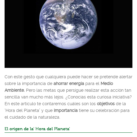
Con este gesto que cualquiera puede hacer se pretende alertar
sobre la importancia de
ahorrar energía
para el
Medio
Ambiente.
Pero las metas que persigue realizar esta acción tan
sencilla van mucho más lejos. ¿Conocías esta curiosa iniciativa?
En este artículo te contaremos cuáles son los
objetivos
de la
‘Hora del Planeta’ y que
importancia
tiene su celebración para
el cuidado de la naturaleza.
El origen de la' Hora del Planeta'