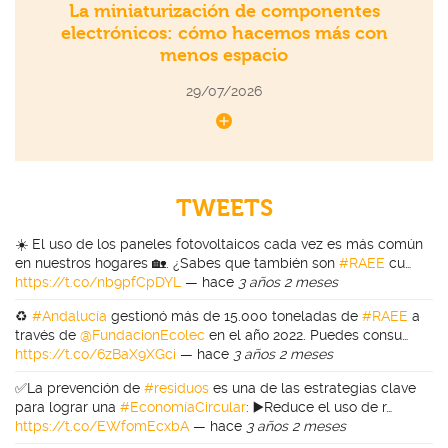
La miniaturización de componentes
electrónicos: cómo hacemos más con
menos espacio
29/07/2026
TWEETS
☀️ El uso de los paneles fotovoltaicos cada vez es más común
en nuestros hogares 🏡. ¿Sabes que también son
#RAEE
cu…
https://t.co/nb9pfCpDYL
—
hace
3 años 2 meses
♻️
#Andalucía
gestionó más de 15.000 toneladas de
#RAEE
a
través de
@FundacionEcolec
en el año 2022. Puedes consu…
https://t.co/6zBaX9XGci
—
hace
3 años 2 meses
✅La prevención de
#residuos
es una de las estrategias clave
para lograr una
#EconomíaCircular
: ▶️Reduce el uso de r…
https://t.co/EWfomEcxbA
—
hace
3 años 2 meses