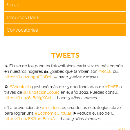
Scrap
Recursos RAEE
Convocatorias
TWEETS
☀️ El uso de los paneles fotovoltaicos cada vez es más común
en nuestros hogares 🏡. ¿Sabes que también son
#RAEE
cu…
https://t.co/nb9pfCpDYL
—
hace
3 años 2 meses
♻️
#Andalucía
gestionó más de 15.000 toneladas de
#RAEE
a
través de
@FundacionEcolec
en el año 2022. Puedes consu…
https://t.co/6zBaX9XGci
—
hace
3 años 2 meses
✅La prevención de
#residuos
es una de las estrategias clave
para lograr una
#EconomíaCircular
: ▶️Reduce el uso de r…
https://t.co/EWfomEcxbA
—
hace
3 años 2 meses
más