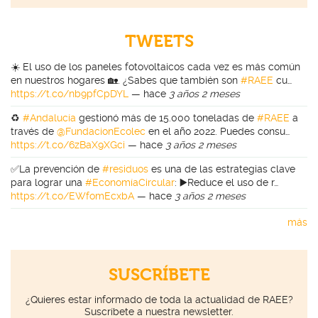
TWEETS
☀️ El uso de los paneles fotovoltaicos cada vez es más común
en nuestros hogares 🏡. ¿Sabes que también son
#RAEE
cu…
https://t.co/nb9pfCpDYL
—
hace
3 años 2 meses
♻️
#Andalucía
gestionó más de 15.000 toneladas de
#RAEE
a
través de
@FundacionEcolec
en el año 2022. Puedes consu…
https://t.co/6zBaX9XGci
—
hace
3 años 2 meses
✅La prevención de
#residuos
es una de las estrategias clave
para lograr una
#EconomíaCircular
: ▶️Reduce el uso de r…
https://t.co/EWfomEcxbA
—
hace
3 años 2 meses
más
SUSCRÍBETE
¿Quieres estar informado de toda la actualidad de RAEE?
Suscríbete a nuestra newsletter.