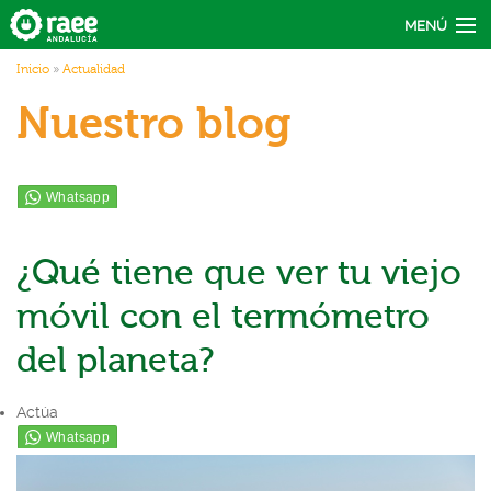
Pasar al contenido principal
MENÚ
Usted está aquí
Inicio
»
Actualidad
Actúa
Nuestro blog
Recicla
Conecta
Actualidad
¿Qué tiene que ver tu viejo
móvil con el termómetro
del planeta?
Actúa