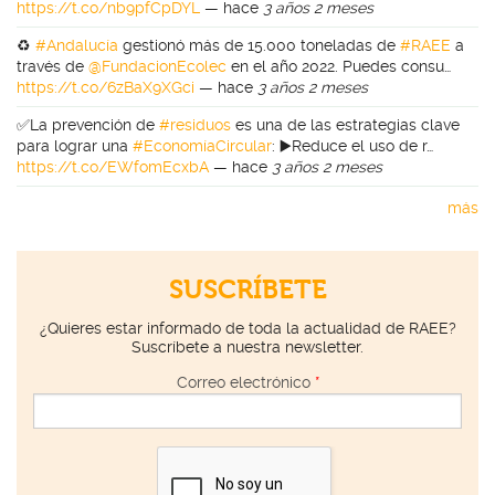
https://t.co/nb9pfCpDYL
—
hace
3 años 2 meses
♻️
#Andalucía
gestionó más de 15.000 toneladas de
#RAEE
a
través de
@FundacionEcolec
en el año 2022. Puedes consu…
https://t.co/6zBaX9XGci
—
hace
3 años 2 meses
✅La prevención de
#residuos
es una de las estrategias clave
para lograr una
#EconomíaCircular
: ▶️Reduce el uso de r…
https://t.co/EWfomEcxbA
—
hace
3 años 2 meses
más
SUSCRÍBETE
¿Quieres estar informado de toda la actualidad de RAEE?
Suscríbete a nuestra newsletter.
Correo electrónico
*