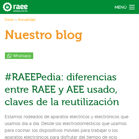
Pasar al contenido principal
MENÚ
Usted está aquí
Inicio
»
Actualidad
Actúa
Nuestro blog
Recicla
Conecta
Actualidad
#RAEEPedia: diferencias
entre RAEE y AEE usado,
claves de la reutilización
Estamos rodeados de aparatos eléctricos y electrónicos que
usamos día a día. Desde los electrodomésticos que usamos
para cocinar, los dispositivos móviles para trabajar o los
aparatos electrónicos para disfrutar del tiempo de ocio.