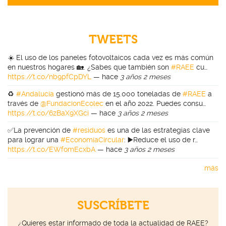
TWEETS
☀️ El uso de los paneles fotovoltaicos cada vez es más común
en nuestros hogares 🏡. ¿Sabes que también son
#RAEE
cu…
https://t.co/nb9pfCpDYL
—
hace
3 años 2 meses
♻️
#Andalucía
gestionó más de 15.000 toneladas de
#RAEE
a
través de
@FundacionEcolec
en el año 2022. Puedes consu…
https://t.co/6zBaX9XGci
—
hace
3 años 2 meses
✅La prevención de
#residuos
es una de las estrategias clave
para lograr una
#EconomíaCircular
: ▶️Reduce el uso de r…
https://t.co/EWfomEcxbA
—
hace
3 años 2 meses
más
SUSCRÍBETE
¿Quieres estar informado de toda la actualidad de RAEE?