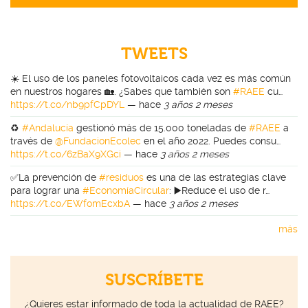
TWEETS
☀️ El uso de los paneles fotovoltaicos cada vez es más común
en nuestros hogares 🏡. ¿Sabes que también son
#RAEE
cu…
https://t.co/nb9pfCpDYL
—
hace
3 años 2 meses
♻️
#Andalucía
gestionó más de 15.000 toneladas de
#RAEE
a
través de
@FundacionEcolec
en el año 2022. Puedes consu…
https://t.co/6zBaX9XGci
—
hace
3 años 2 meses
✅La prevención de
#residuos
es una de las estrategias clave
para lograr una
#EconomíaCircular
: ▶️Reduce el uso de r…
https://t.co/EWfomEcxbA
—
hace
3 años 2 meses
más
SUSCRÍBETE
¿Quieres estar informado de toda la actualidad de RAEE?