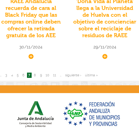
RAEE Andalucía
‘Dona Vida al Planeta’
recuerda de cara al
llega a la Universidad
Black Friday que las
de Huelva con el
compras online deben
objetivo de concienciar
ofrecer la retirada
sobre el reciclaje de
gratuita de los AEE
residuos de RAEE
30/11/2024
29/11/2024
…
3
4
5
6
7
8
9
10
11
…
siguiente ›
última »