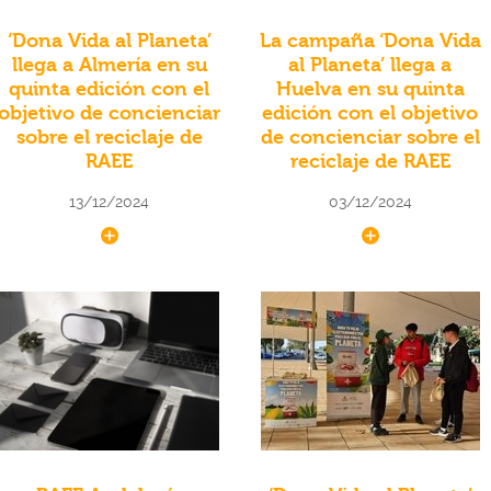
‘Dona Vida al Planeta’
La campaña ‘Dona Vida
llega a Almería en su
al Planeta’ llega a
quinta edición con el
Huelva en su quinta
objetivo de concienciar
edición con el objetivo
sobre el reciclaje de
de concienciar sobre el
RAEE
reciclaje de RAEE
13/12/2024
03/12/2024