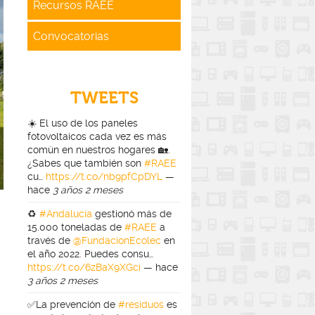
Recursos RAEE
Convocatorias
TWEETS
☀️ El uso de los paneles
fotovoltaicos cada vez es más
común en nuestros hogares 🏡.
¿Sabes que también son
#RAEE
cu…
https://t.co/nb9pfCpDYL
—
hace
3 años 2 meses
♻️
#Andalucía
gestionó más de
15.000 toneladas de
#RAEE
a
través de
@FundacionEcolec
en
el año 2022. Puedes consu…
https://t.co/6zBaX9XGci
—
hace
3 años 2 meses
✅La prevención de
#residuos
es