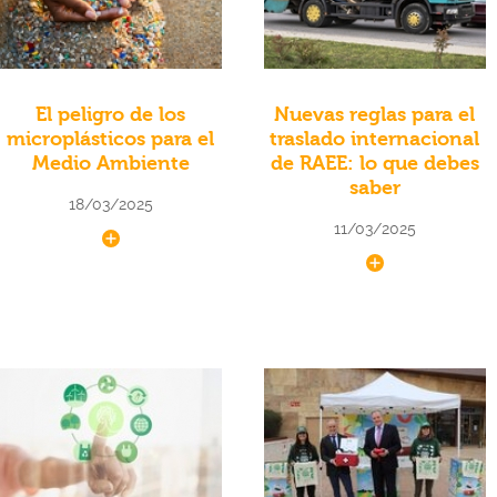
El peligro de los
Nuevas reglas para el
microplásticos para el
traslado internacional
Medio Ambiente
de RAEE: lo que debes
saber
18/03/2025
11/03/2025