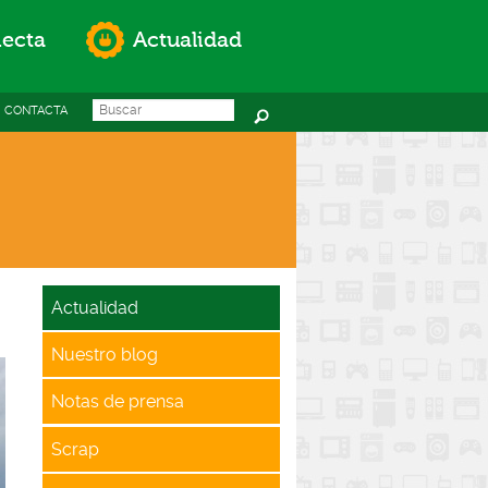
ecta
Actualidad
Search this site
Formulario de
CONTACTA
búsqueda
Actualidad
Nuestro blog
Notas de prensa
Scrap